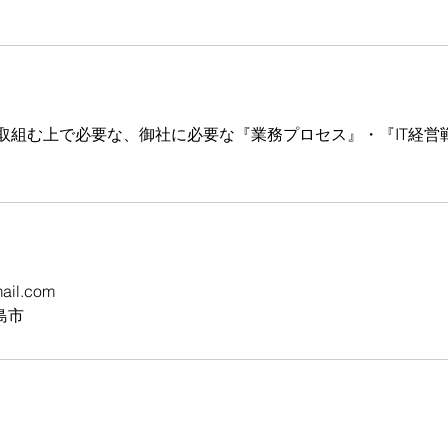
を取組む上で必要な、御社に必要な『業務プロセス』・『IT経
ail.com
島市
『生活を豊かに変える』