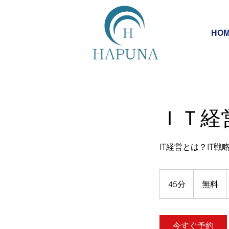
HO
ＩＴ経
IT経営とは？IT
無
料
45分
4
無料
5
分
今すぐ予約